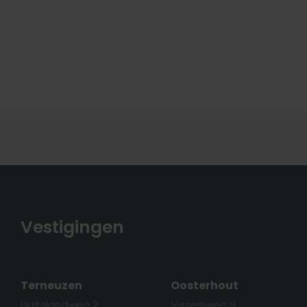
Vestigingen
Terneuzen
Oosterhout
Duitslandweg 2
Visserijweg 9