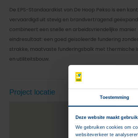
De EPS-Standaardkist van De Hoop Pekso is een kant e
vervaardigd uit stevig en brandvertragend geëxpand
combineert een snelle en arbeidsvriendelijke manie
eindresultaat: een goed geïsoleerde fundering zonde
strakke, maatvaste funderingsbalk met thermische i
en utiliteitsbouw.
Project locatie
Toestemming
Deze website maakt gebruik
We gebruiken cookies om cont
websiteverkeer te analyseren