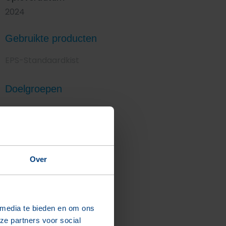
2024
Gebruikte producten
EPS-Standaardkist
Doelgroepen
Bouwbedrijven
Ruwbouw handelaren
Architecten
Over
Meer over doelgroepen
Informatie aanvragen
 media te bieden en om ons
ze partners voor social