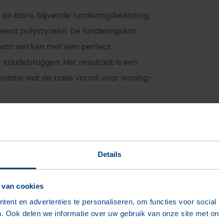
n klare, blijvende funderingsbekisting,
eerd polystyreen. De funderingskist
r van werken met een perfect
r koudebruggen. Het resultaat is een
solatie wat de basis vormt voor woning-
Details
 van cookies
ent en advertenties te personaliseren, om functies voor social
. Ook delen we informatie over uw gebruik van onze site met on