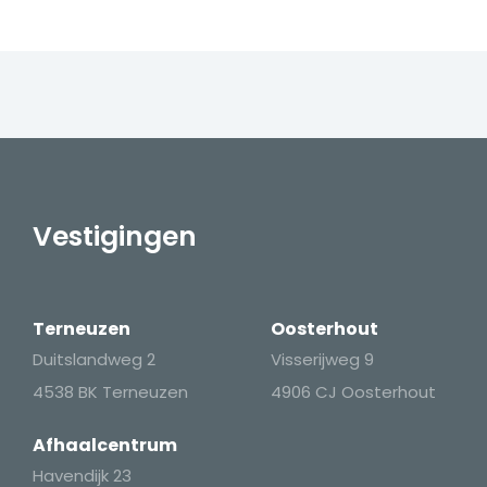
Vestigingen
Terneuzen
Oosterhout
Duitslandweg 2
Visserijweg 9
4538 BK Terneuzen
4906 CJ Oosterhout
Afhaalcentrum
Havendijk 23