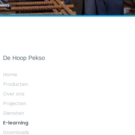
De Hoop Pekso
Home
Producten
Over ons
Projecten
Diensten
E-learning
Downloads