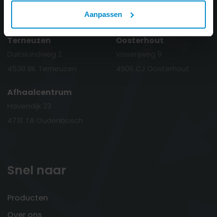
Aanpassen
Terneuzen
Oosterhout
Duitslandweg 2
Visserijweg 9
4538 BK Terneuzen
4906 CJ Oosterhout
Afhaalcentrum
Havendijk 23
4731 TA Oudenbosch
Snel naar
Producten
Over ons