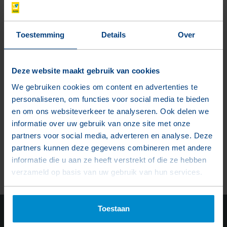
De Hoop Pekso
Toestemming
Details
Over
Home
Producten
Deze website maakt gebruik van cookies
Over ons
We gebruiken cookies om content en advertenties te
Projecten
personaliseren, om functies voor social media te bieden
en om ons websiteverkeer te analyseren. Ook delen we
Diensten
informatie over uw gebruik van onze site met onze
E-learning
partners voor social media, adverteren en analyse. Deze
Downloads
partners kunnen deze gegevens combineren met andere
informatie die u aan ze heeft verstrekt of die ze hebben
Easy order
verzameld op basis van uw gebruik van hun services.
Toestaan
Vestigingen