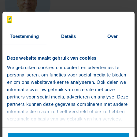
Toestemming
Details
Over
René Verstraete
Hoofd Verkoop
Deze website maakt gebruik van cookies
Binnendienst
We gebruiken cookies om content en advertenties te
personaliseren, om functies voor social media te bieden
r.verstraete@dehoop-pekso.nl
en om ons websiteverkeer te analyseren. Ook delen we
+31 (0)115 680 298
informatie over uw gebruik van onze site met onze
partners voor social media, adverteren en analyse. Deze
partners kunnen deze gegevens combineren met andere
informatie die u aan ze heeft verstrekt of die ze hebben
Informatie aanvragen
verzameld op basis van uw gebruik van hun services.