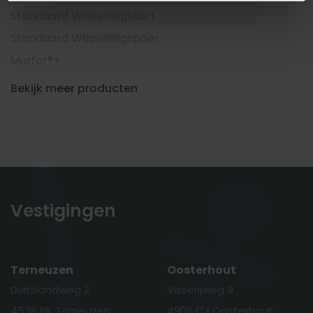
Standaard Wapeningskorf
Standaard Wapeningspoer
Murfor®+
Bekijk meer producten
Vestigingen
Terneuzen
Oosterhout
Duitslandweg 2
Visserijweg 9
4538 BK Terneuzen
4906 CJ Oosterhout