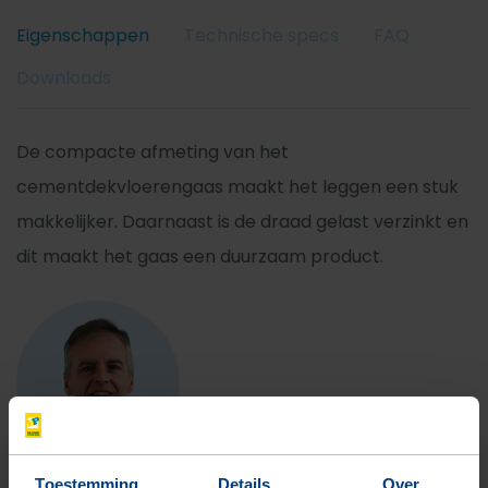
Eigenschappen
Technische specs
FAQ
Downloads
De compacte afmeting van het
cementdekvloerengaas maakt het leggen een stuk
makkelijker. Daarnaast is de draad gelast verzinkt en
dit maakt het gaas een duurzaam product.
Toestemming
Details
Over