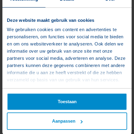
Jean-Pierre Nolet
Teamleider / Inkoop Wapeningsstaal
Deze website maakt gebruik van cookies
We gebruiken cookies om content en advertenties te
Jp.nolet@dehoop-pekso.nl
personaliseren, om functies voor social media te bieden
+31 (0)612 965 717
en om ons websiteverkeer te analyseren. Ook delen we
informatie over uw gebruik van onze site met onze
partners voor social media, adverteren en analyse. Deze
partners kunnen deze gegevens combineren met andere
Informatie aanvragen
informatie die u aan ze heeft verstrekt of die ze hebben
verzameld op basis van uw gebruik van hun services.
Gerelateerde Projecten
Toestaan
Bekijk meer projecten
Aanpassen
Gerelateerde producten