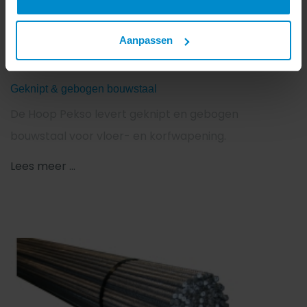
Aanpassen
Geknipt & gebogen bouwstaal
De Hoop Pekso levert geknipt en gebogen
bouwstaal voor vloer- en korfwapening.
Lees meer ...