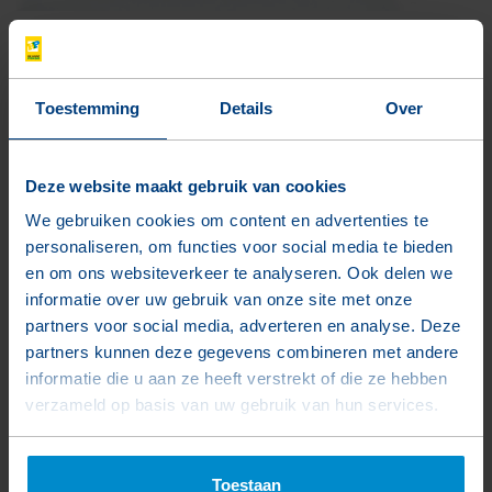
Betonstelblokken
Toestemming
Details
Over
De betonstelblokken zorgen voor de juiste
afstand tussen de onderwapening en het
betonoppervlak.
Deze website maakt gebruik van cookies
We gebruiken cookies om content en advertenties te
Lees meer ...
personaliseren, om functies voor social media te bieden
en om ons websiteverkeer te analyseren. Ook delen we
informatie over uw gebruik van onze site met onze
partners voor social media, adverteren en analyse. Deze
partners kunnen deze gegevens combineren met andere
informatie die u aan ze heeft verstrekt of die ze hebben
verzameld op basis van uw gebruik van hun services.
Toestaan