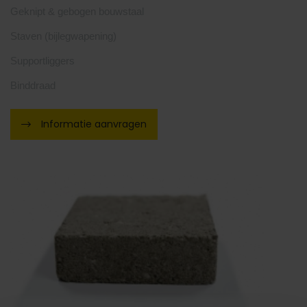
Geknipt & gebogen bouwstaal
Staven (bijlegwapening)
Supportliggers
Binddraad
Informatie aanvragen