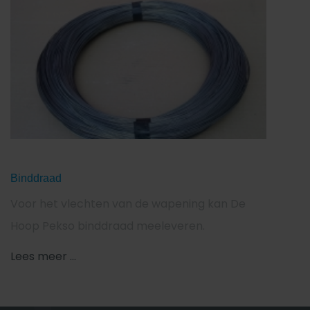
Binddraad
Voor het vlechten van de wapening kan De
Hoop Pekso binddraad meeleveren.
Lees meer ...