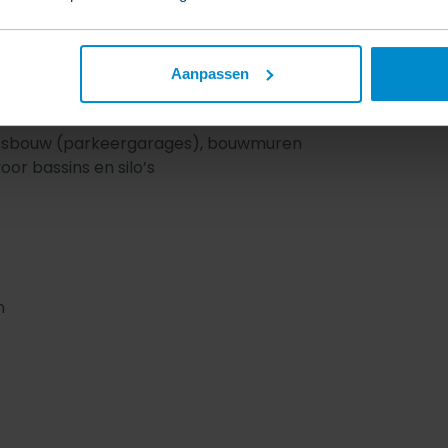
Aanpassen
teitsbouw (parkeergarages), bouwmuren
or bassins en silo’s
n