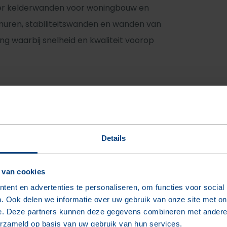
eer kelderwanden voor woningbouw en
muren, stabiliteitswanden en wanden van
ing waarbij snelheid en kwaliteit voorop
 bouwtijd en minder bronbemaling
gklaar
Details
 sparingen, elektradozen met strengen,
 van cookies
 vanaf 75 mm, kunststof doorvoeren
0 mm ø 8/150 dubbel) en glasfase beton
ent en advertenties te personaliseren, om functies voor social
. Ook delen we informatie over uw gebruik van onze site met on
e. Deze partners kunnen deze gegevens combineren met andere i
erzameld op basis van uw gebruik van hun services.