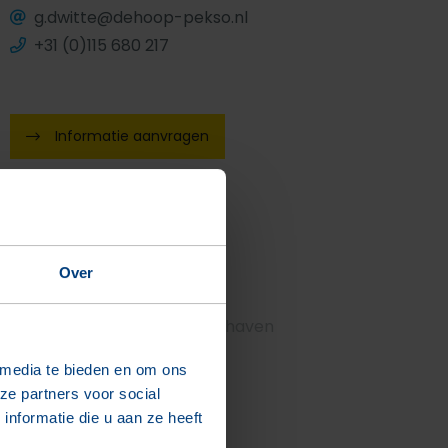
g.dwitte@dehoop-pekso.nl
+31 (0)115 680 217
Informatie aanvragen
Gerelateerde Projecten
Talentencentrum Breda
Over
't Kloosterkwartier
Woongebouw Meranti Houthaven
Bekijk meer projecten
 media te bieden en om ons
ze partners voor social
nformatie die u aan ze heeft
Gerelateerde producten