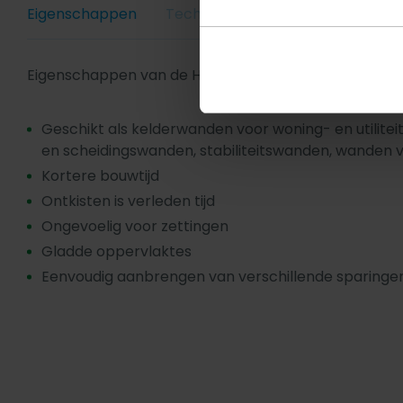
Eigenschappen
Technische specs
FAQ
Eigenschappen van de Holle Wand:
Geschikt als kelderwanden voor woning- en utili
en scheidingswanden, stabiliteitswanden, wanden vo
Kortere bouwtijd
Ontkisten is verleden tijd
Ongevoelig voor zettingen
Gladde oppervlaktes
Eenvoudig aanbrengen van verschillende sparinge