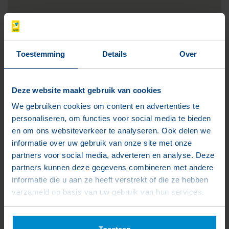
Projectgegevens
Toestemming
Details
Over
Projectnaam
LIV Dordrecht
Deze website maakt gebruik van cookies
Locatie
We gebruiken cookies om content en advertenties te
Dordrecht
personaliseren, om functies voor social media te bieden
en om ons websiteverkeer te analyseren. Ook delen we
Afnemer
informatie over uw gebruik van onze site met onze
Heijmans
partners voor social media, adverteren en analyse. Deze
partners kunnen deze gegevens combineren met andere
Opleverdatum
informatie die u aan ze heeft verstrekt of die ze hebben
2027
verzameld op basis van uw gebruik van hun services.
Gebruikte producten