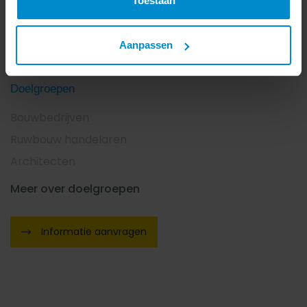
Toestaan
Holle Wand
Breedplaatvloer
Aanpassen
Kanaalplaatvloer
Doelgroepen
Bouwbedrijven
Ruwbouw handelaren
Architecten
Meer over doelgroepen
Informatie aanvragen