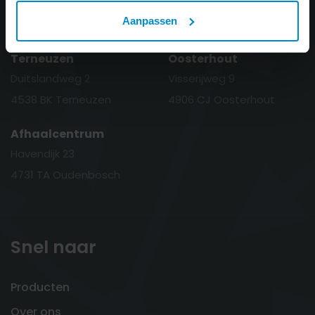
Aanpassen
Terneuzen
Oosterhout
Duitslandweg 2
Visserijweg 9
4538 BK Terneuzen
4906 CJ Oosterhout
Afhaalcentrum
Havendijk 23
4731 TA Oudenbosch
Snel naar
Producten
Over ons