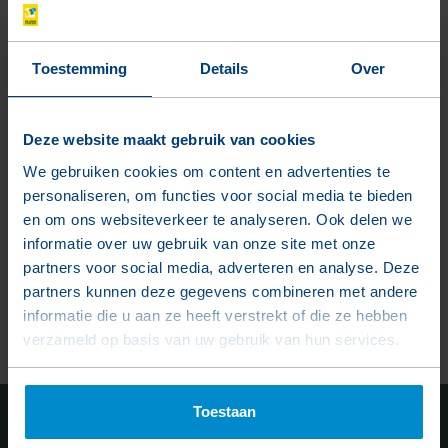
De Hoop Pekso
Toestemming
Details
Over
Home
Producten
Deze website maakt gebruik van cookies
Over ons
We gebruiken cookies om content en advertenties te
Projecten
personaliseren, om functies voor social media te bieden
en om ons websiteverkeer te analyseren. Ook delen we
Diensten
informatie over uw gebruik van onze site met onze
E-learning
partners voor social media, adverteren en analyse. Deze
Downloads
partners kunnen deze gegevens combineren met andere
informatie die u aan ze heeft verstrekt of die ze hebben
Easy order
verzameld op basis van uw gebruik van hun services.
Toestaan
Vestigingen